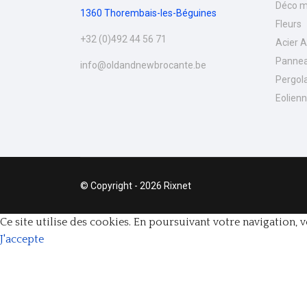
Déco m
1360 Thorembais-les-Béguines
Fleurs
+32 (0)492 44 56 71
Acier 
Pannea
info@oldandnewbrocante.be
Pergol
Eolien
© Copyright - 2026 Rixnet
Ce site utilise des cookies. En poursuivant votre navigation, v
J'accepte