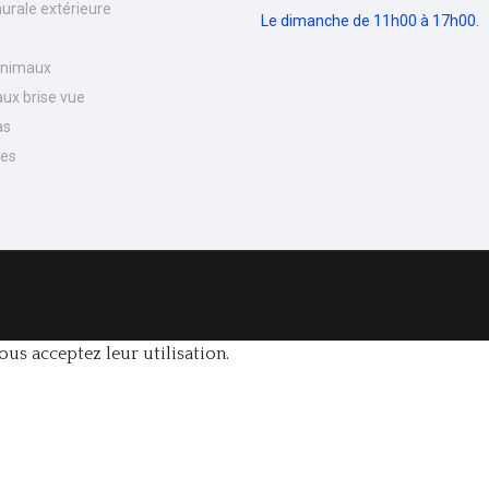
urale extérieure
Le dimanche de 11h00 à 17h00.
Animaux
ux brise vue
as
nes
ous acceptez leur utilisation.