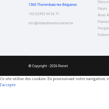
Déco m
1360 Thorembais-les-Béguines
Fleurs
+32 (0)492 44 56 71
Acier 
Pannea
info@oldandnewbrocante.be
Pergol
Eolien
© Copyright - 2026 Rixnet
Ce site utilise des cookies. En poursuivant votre navigation, v
J'accepte