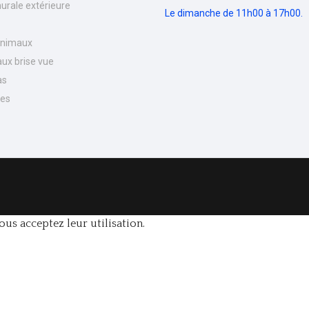
urale extérieure
Le dimanche de 11h00 à 17h00.
Animaux
ux brise vue
as
nes
ous acceptez leur utilisation.