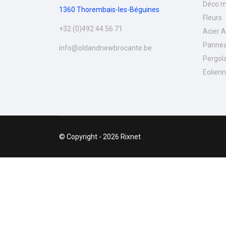
Déco m
1360 Thorembais-les-Béguines
Fleurs
+32 (0)492 44 56 71
Acier 
Pannea
info@oldandnewbrocante.be
Pergol
Eolien
© Copyright - 2026 Rixnet