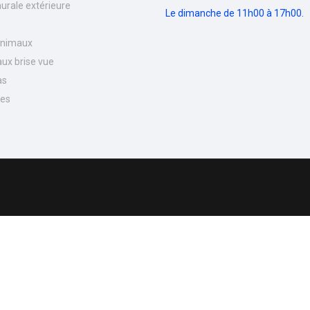
urale extérieure
Le dimanche de 11h00 à 17h00.
Animaux
ux brise vue
as
nes